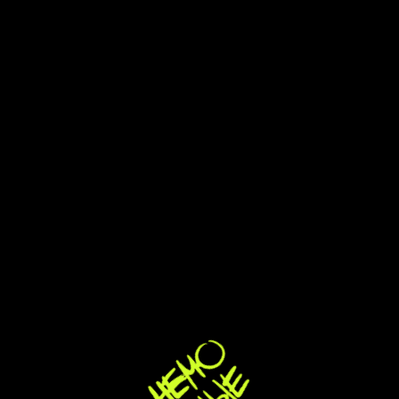
Кавер-группа
Немодные
на день Рождения
в Москве
Немодные — для дней рождения в Москве,
где после тостов и поздравлений хочется
не фона, а вечера с танцами и общим
настроением.