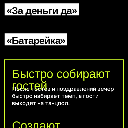
«За деньги да»
«Батарейка»
Обсудим день
рождения
в Москве