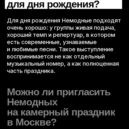
для дня рождения?
Райдеры
Для дня рождения Немодные подходят
Агентствам
очень хорошо: у группы живая подача,
хороший темп и репертуар, в котором
Контакты
есть современные, узнаваемые
и любимые песни. Такое выступление
брендированная
воспринимается не как отдельный
продукция
музыкальный номер, а как полноценная
блог
часть праздника.
Можно ли пригласить
Немодных
на камерный праздник
в Москве?