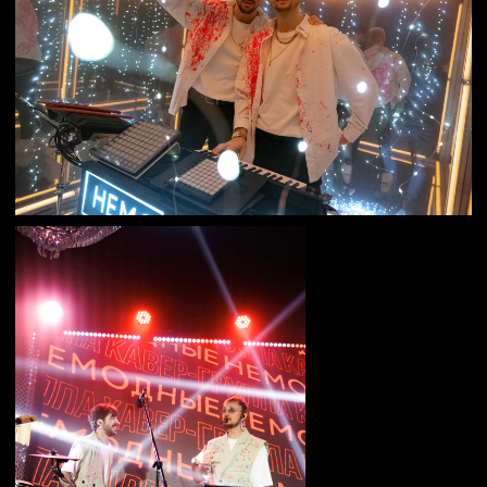
Делают праздник
общим
Немодные помогают собрать
близких в одном настроении
и сделать вечер по-настоящему
запоминающимся.
Ну всё, бронирую
НЕМОДНЫХ!
Посмотреть
репертуар