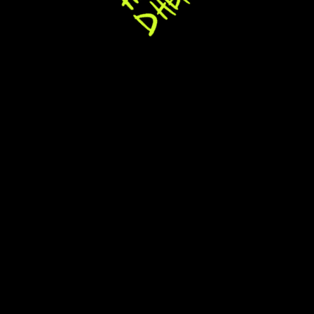
Мэшапы, живой звук, интерактивы с залом —
и праздник быстро набирает темп.
узнать стоимость
Осторожно, вызываем
зависимость!
потом не говорите, что не
предупреждали