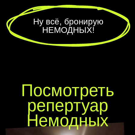
Забронить выступление
Или решите вопрос еще
быстрее — спросите
нашего бота