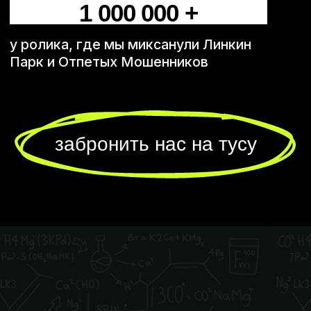
поздравления и красивый торт. Важен еще
и тот момент, когда гости перестают сидеть
за столом, вечер набирает темп, а праздник
становится по-настоящему ярким.
У Немодных для этого есть живой звук,
мэшапы и интерактивы с залом — все, чтобы
перевести день рождения из застолья
в настоящую вечеринку.
Немодные — дуэт вокалистов-
мультиинструменталистов. Вместо
отдельных песен — мэшапы из известных
хитов, знакомых припевов, современных
треков и неожиданных переходов. Все звучит
энергично, без провисаний и хорошо держит
настроение вечера.
Немодные подходят для дня рождения
в Москве, где хочется не просто собрать
близких за одним столом, а сделать праздник
живым, теплым и по-настоящему
запоминающимся.