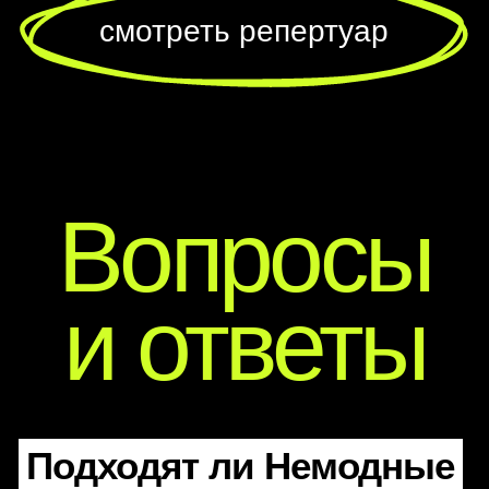
СПБ
МСК
Подходят ли Немодные
Репертуар