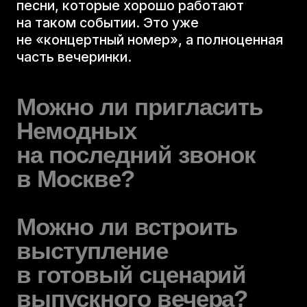
песни, которые хорошо работают
блог
на таком событии. Это уже
не «концертный номер», а полноценная
часть вечеринки.
Можно ли пригласить
Немодных
на последний звонок
Илья и Марк
в Москве?
Лихтер
(руководители проекта,
организация выступлений)
Можно ли встроить
+7 (952) 397
выступление
в готовый сценарий
30 99
выпускного вечера?
*