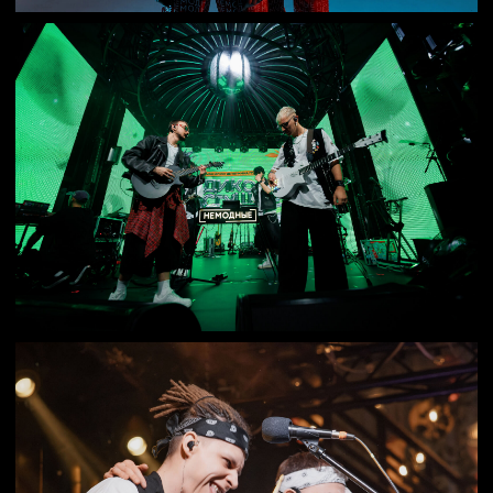
Быстро
раскачивают
зал
Без долгого разгона и неловкого
старта. Гости узнают треки,
подхватывают припевы
и втягиваются в вечер почти сразу.
Не похожи