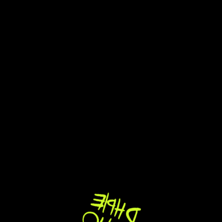
Кавер-группа
Немодные
на выпускной
в Москве
Немодные — для выпускных в Москве, где
после официальной части нужен
не формальный музыкальный блок,
а настоящая вечеринка.
Мэшапы, живой звук, интерактивы с залом —
и танцпол включается сразу.