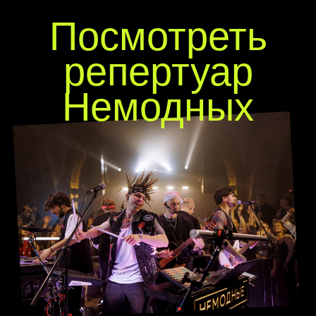
Или решите вопрос еще
быстрее — спросите
нашего бота
Спросить TG-бота
Инструкция к TG-боту