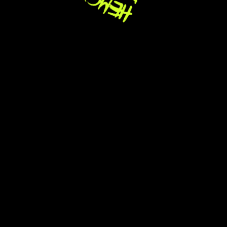
узнать стоимость
Осторожно, вызываем
зависимость!
потом не говорите, что не
предупреждали