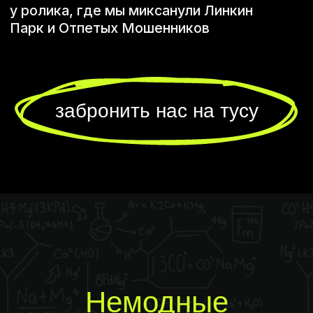
Немодные становятся одной из самых ярких
частей программы. Это кавер-группа для
школьных и вузовских выпускных в Москве,
где важно не просто выйти и спеть, а сразу
втянуть гостей в праздник, собрать танцпол
и задать вечеру темп.
Немодные — дуэт вокалистов-
мультиинструменталистов. Вместо
отдельных песен — мэшапы из известных
хитов, знакомых припевов, современных
треков и неожиданных переходов. За счет
этого выступление идет плотно, без провалов
по темпу и без ощущения, что музыка
существует отдельно от самого праздника.
Немодные подходят и для школьного
выпускного, и для выпускного в вузе, и для
последнего звонка — везде, где после
официальной части хочется движения,
эмоций и танцпола без долгой раскачки.