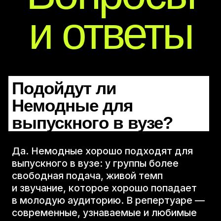
СПБ
МСК
Подойдут ли
Немодные для
Репертуар
выпускного в вузе?
Райдеры
Да. Немодные хорошо подходят для
Агентствам
выпускного в вузе: у группы более
свободная подача, живой темп
Контакты
и звучание, которое хорошо попадает
в молодую аудиторию. В репертуаре —
брендированная
современные, узнаваемые и любимые
продукция