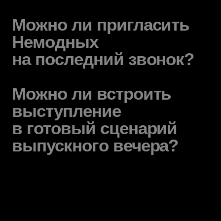
Илья и Марк
Лихтер
Можно ли пригласить
(руководители проекта,
организация выступлений)
Немодных
на последний звонок?
+7 (952) 397
30 99
Можно ли встроить
выступление
*
Youtube
Нельзяграм
в готовый сценарий
выпускного вечера?
Telegram
Max
TG-бот