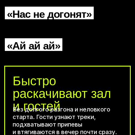
«Нас не догонят»
«Ай ай ай»
Обсудим
выпускной
в Санкт-