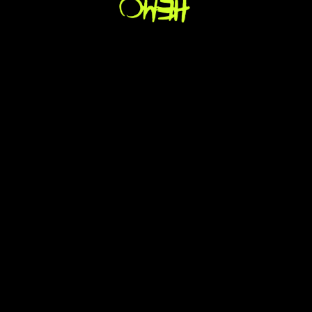
Мэшапы, живой звук, интерактивы с залом —
и танцпол включается сразу.
узнать стоимость
Осторожно, вызываем
зависимость!
потом не говорите, что не
предупреждали