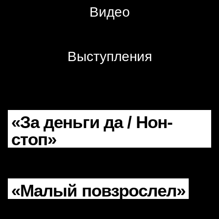
Вопросы
Видео
и ответы
Выступления
«За деньги да / Нон-
стоп»
«Малый повзрослел»