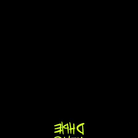
Кавер-группа
Немодные
на выпускной
в Санкт-
Петербурге
Немодные — для выпускных в Санкт-
Петербурге, где после официальной части
нужен не формальный музыкальный блок,
а настоящая вечеринка.