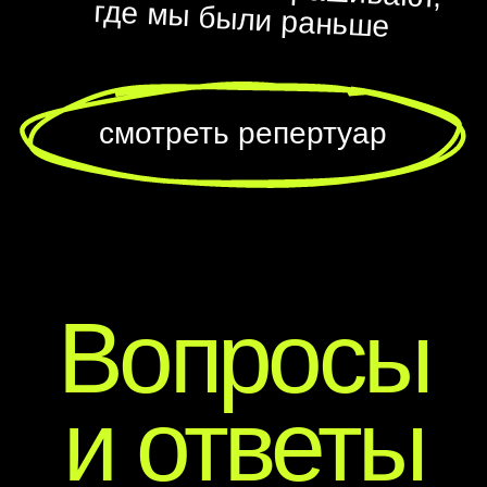
СПБ
МСК
Репертуар