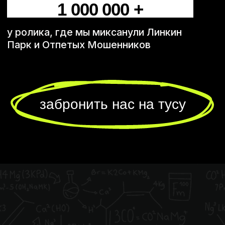
блок «для галочки», а момент,
после которого вечер действительно
оживает, Немодные становятся одной
из самых ярких частей программы.
Это кавер-группа для школьных и вузовских
выпускных в Санкт-Петербурге, где важно
не просто выйти и спеть, а сразу втянуть
гостей в праздник, собрать танцпол и задать
вечеру темп.
Немодные — дуэт
вокалистов‑мультиинструменталистов.
Вместо отдельных песен — мэшапы
из известных хитов, знакомых припевов,
современных треков и неожиданных
переходов. За счёт этого выступление идёт
плотно, без провалов по темпу
и без ощущения, что музыка существует
отдельно от самого праздника.
Немодные подходят и для школьного
выпускного, и для выпускного в вузе,
и для последнего звонка — везде, где после
официальной части хочется движения,
эмоций и танцпола без долгой раскачки.