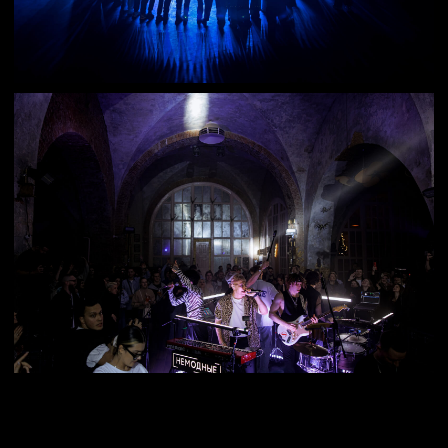
Выпускной ждут не ради
формальной части, а ради эмоций,
общих моментов и атмосферы,
которую потом вспоминают.
Ну всё, бронирую
НЕМОДНЫХ!
Посмотреть
репертуар
Немодных