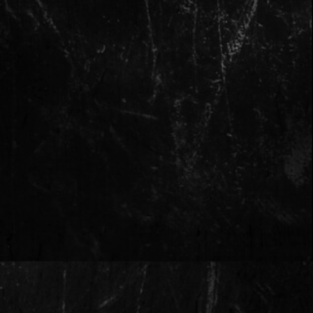
Агентствам
Контакты
брендированная
продукция
блог
Илья и Марк Лихтер