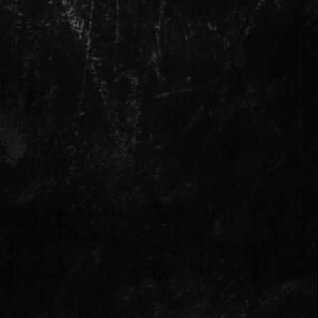
Кавер-группа «Немодные» — это 764
выступления в 2025 и всегда
в топе музыкальных коллективов России
с 2020 года
погнали
устраивать
движ
на вашем
событии