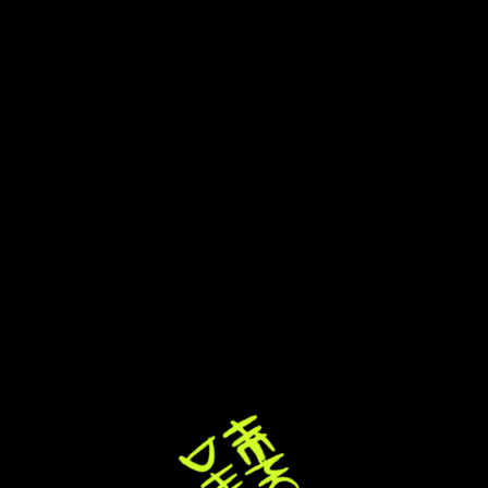
Главная
»
Блог
»
Что нужно знать организатору
при работе сразу с несколькими хедлайнерами
на одной сцене
ЧТО НУЖНО ЗНАТЬ ОРГАНИЗАТОРУ ПРИ РАБОТЕ
СРАЗУ С НЕСКОЛЬКИМИ ХЕДЛАЙНЕРАМИ НА
ОДНОЙ СЦЕНЕ