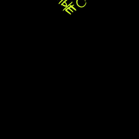
Когда на мероприятии выступает несколько
артистов, сложность подготовки возрастает в
разы. Разбираемся, какие риски возникают за
кулисами и как избежать проблем с таймингом,
техникой и логистикой.
ЧТО НУЖНО
ЗНАТЬ
ОРГАНИЗАТОРУ
ПРИ РАБОТЕ