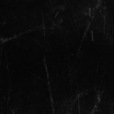
СПБ
МСК
Репертуар
Райдеры