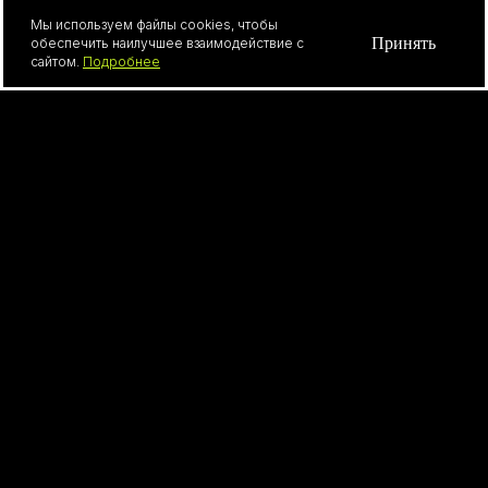
Мы используем файлы cookies, чтобы
Принять
обеспечить наилучшее взаимодействие с
сайтом.
Подробнее
Все права защищены, 2026
Политика конфиденциальности
Согласие на обработку персональных данных
Разработка сайта
*Компания Meta запрещена на территории РФ