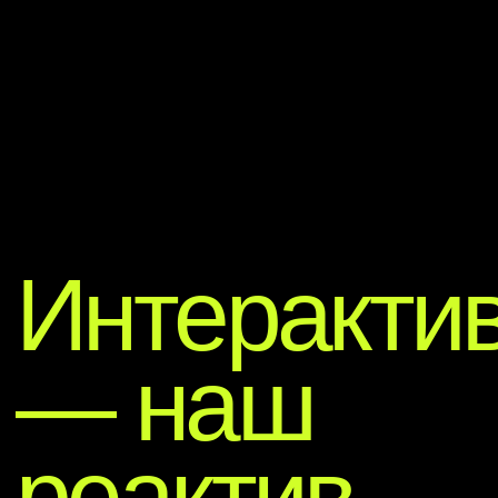
Ряд деталек в образах может меняться,
но стилистику и цвет держим неизменными
Я даю
согласие на обработку
персональных данных
и соглашаюсь с
политикой
конфиденциальности
Забронить выступление