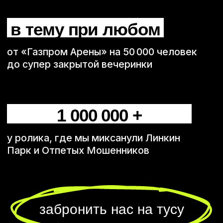
миксы:
в чем прикол песни
соединять?
жми,
чтобы узнать