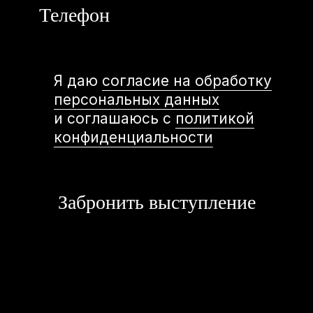
Илья и Марк
Лихтер
(руководители проекта,
организация выступлений)
+7 (952) 397
30 99
*
Youtube
Нельзяграм
Telegram
Max
TG-бот