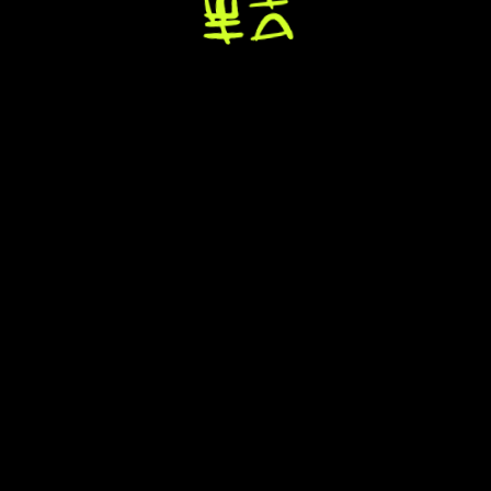
КАВЕР-ГРУППА
«
НЕМОДНЫЕ
»
В
МОСКВЕ
Забронить выступление
Заценить награды
Глянуть видео
потом не говорите, что не