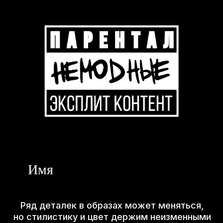
Райдеры
Агентствам
Контакты
брендированная
продукция
блог