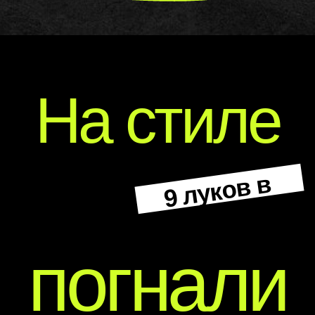
СПБ
МСК
Репертуар