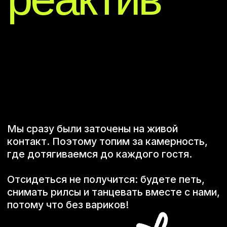
Или решите вопрос еще
быстрее — спросите
нашего бота
Спросить TG-бота