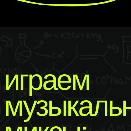
разбираем
треки на
реагенты
У нас чистый
неформат
Смешиваем самый сок из разных песен
в одной колбе. Гоним пробы, пока не
зазвучит как надо. И получаем микс,
который качает мощно и по-новому