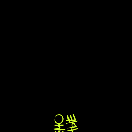
вне
формата
«Немодные»
лучшая кавер-Группа
России
Осторожно, вызываем
зависимость!