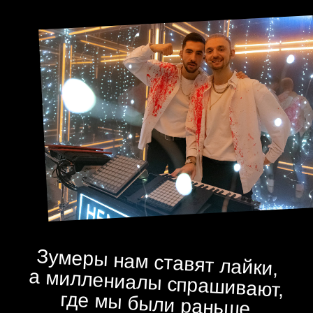
Ну всё, бронирую
НЕМОДНЫХ!
не только
вдвоём —